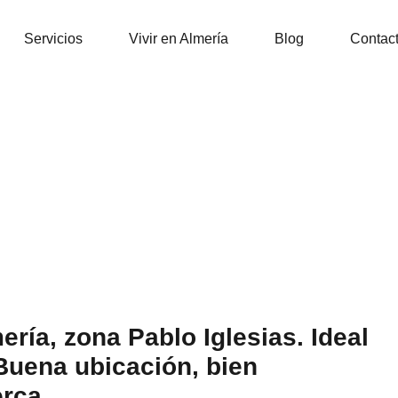
Inicio
Propiedades
Ser
Servicios
Vivir en Almería
Blog
Contac
ría, zona Pablo Iglesias. Ideal
Buena ubicación, bien
rca.