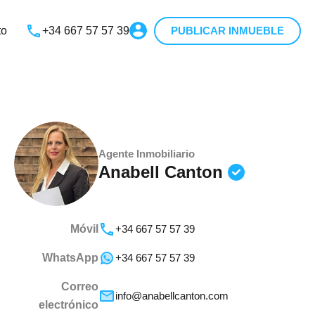
vicios
Vivir en Almería
Blog
Contacto
to
+34 667 57 57 39
PUBLICAR INMUEBLE
Agente Inmobiliario
Anabell Canton
Móvil
+34 667 57 57 39
WhatsApp
+34 667 57 57 39
Correo
info@anabellcanton.com
electrónico