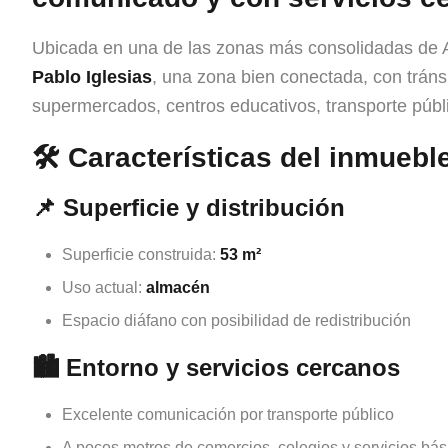
Ubicada en una de las zonas más consolidadas de Al
Pablo Iglesias
, una zona bien conectada, con tráns
supermercados, centros educativos, transporte públ
🛠️
Características del inmuebl
📌
Superficie y distribución
Superficie construida:
53 m²
Uso actual:
almacén
Espacio diáfano con posibilidad de redistribución
🏙️
Entorno y servicios cercanos
Excelente comunicación por transporte público
A pocos metros de comercios, colegios y servicios bás